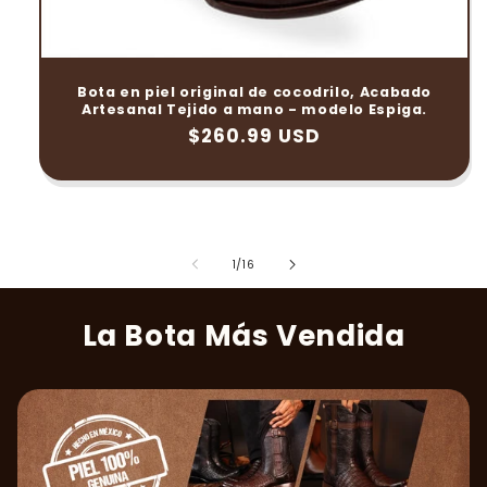
Bota en piel original de cocodrilo, Acabado
Artesanal Tejido a mano - modelo Espiga.
Precio
$260.99 USD
habitual
de
1
/
16
La Bota Más Vendida