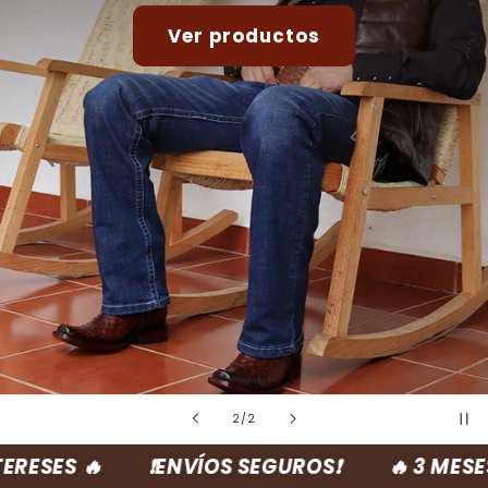
Ver productos
de
2
/
2
RESES 🔥
❗ENVÍOS SEGUROS❗
🔥 3 MESES 