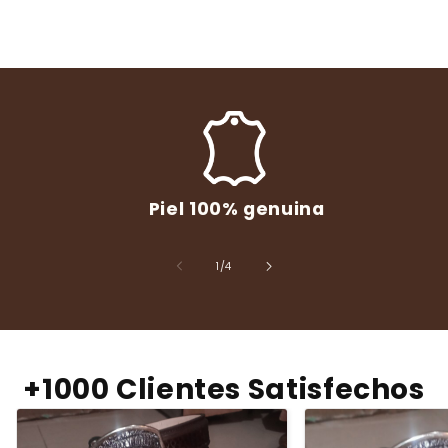
Piel 100% genuina
de
1
/
4
+1000 Clientes Satisfechos