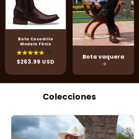
Bota Cocodrilo
Modelo Fénix
(19)
Bota vaquera
Precio
$263.99 USD
habitual
Colecciones