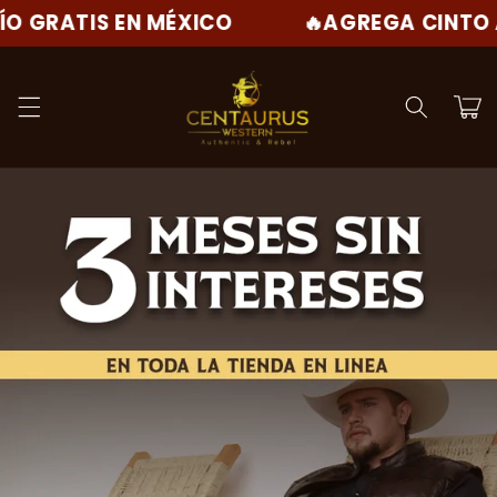
Ir
IS EN MÉXICO
🔥AGREGA CINTO A JUEGO
directamente
al contenido
Carrito